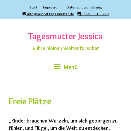
Zum
Start
Impressum
Datenschutzerklärung
Inhalt
info@rasdorf-tagesmutter.de
06651 - 9193773
springen
Tagesmutter Jessica
& ihre kleinen Weltenforscher
Menü
Freie Plätze
„Kinder brauchen Wurzeln, um sich geborgen zu
fühlen, und Flügel, um die Welt zu entdecken.